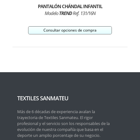
PANTALÓN CHÁNDAL INFANTIL
Modelo
TREND
Ref. 131/16N
Consultar opciones de compra
TEXTILES SANMATEU
Más de 6 décadas de experiencia avalan la
trayectoria de Textiles Sanmateu. El rigor
profesional y el servicio son los responsables de la
evolución de nuestra compañía que basa en el
deporte un amplio porcentaje de su negocio.